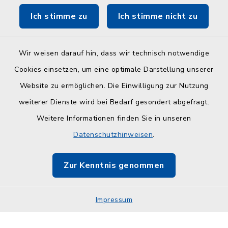
Ich stimme zu
Ich stimme nicht zu
ZuFiSH
Wir weisen darauf hin, dass wir technisch notwendige
Cookies einsetzen, um eine optimale Darstellung unserer
Website zu ermöglichen. Die Einwilligung zur Nutzung
Kontakt
weiterer Dienste wird bei Bedarf gesondert abgefragt.
Weitere Informationen finden Sie in unseren
Barrierefreiheit
Datenschutzhinweisen
.
Datenschutz
Zur Kenntnis genommen
Impressum
Impressum
Sitemap
Cookie-Einstellungen