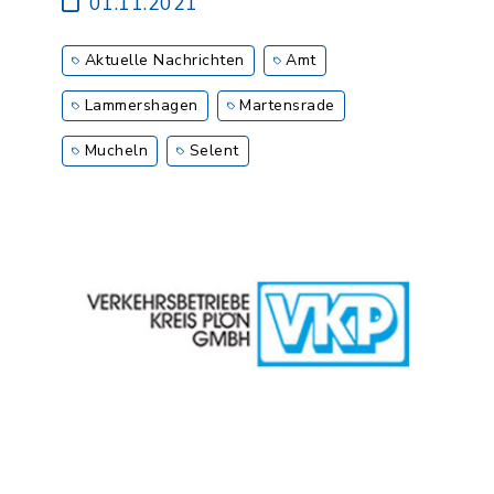
01.11.2021
Aktuelle Nachrichten
Amt
Lammershagen
Martensrade
Mucheln
Selent