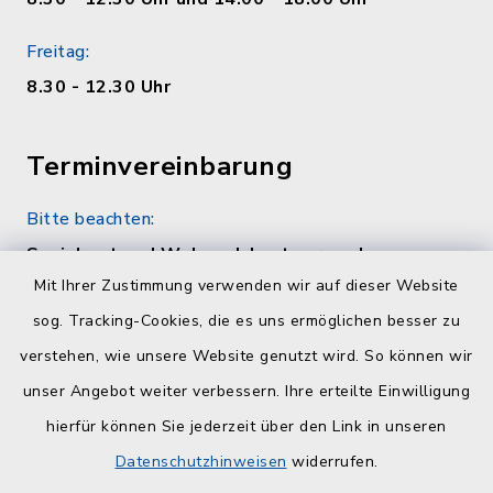
Freitag:
8.30 - 12.30 Uhr
Terminvereinbarung
Bitte beachten:
Sozialamt und Wohngeldamt nur nach
telefonischer Vereinbarung unter 04384 5979-
Mit Ihrer Zustimmung verwenden wir auf dieser Website
11 oder -12
sog. Tracking-Cookies, die es uns ermöglichen besser zu
verstehen, wie unsere Website genutzt wird. So können wir
Quicklinks
unser Angebot weiter verbessern. Ihre erteilte Einwilligung
hierfür können Sie jederzeit über den Link in unseren
Kreisverwaltung Plön
Datenschutzhinweisen
widerrufen.
Touristinfo Hohwachter Bucht