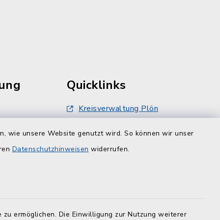
rung
Quicklinks
Kreisverwaltung Plön
damt nur
Touristinfo Hohwachter Bucht
en, wie unsere Website genutzt wird. So können wir unser
inbarung
er -12
eren
Datenschutzhinweisen
widerrufen.
ZuFiSH
 zu ermöglichen. Die Einwilligung zur Nutzung weiterer