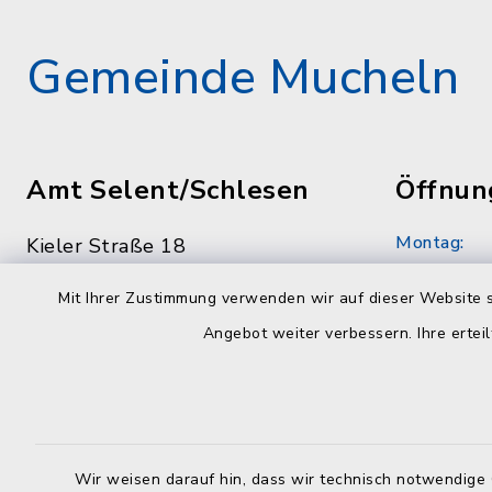
Gemeinde Mucheln
Amt Selent/Schlesen
Öffnun
Montag:
Kieler Straße 18
24238 Selent
8.30 - 12.
Mit Ihrer Zustimmung verwenden wir auf dieser Website s
04384 59790
Dienstag:
Angebot weiter verbessern. Ihre erteil
04384 597979
7.00 - 12.
info@amt-selent-schlesen.de
Mittwoch:
geschloss
Wir weisen darauf hin, dass wir technisch notwendige 