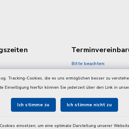
gszeiten
Terminvereinba
Bitte beachten:
30 Uhr
Sozialamt und Wohngel
og. Tracking-Cookies, die es uns ermöglichen besser zu versteh
nach telefonischer Vere
unter 04384 5979-11 od
te Einwilligung hierfür können Sie jederzeit über den Link in uns
30 Uhr
Ich stimme zu
Ich stimme nicht zu
en
Cookies einsetzen, um eine optimale Darstellung unserer Website